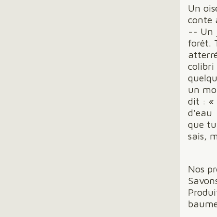
Un ois
conte 
-- Un 
forêt.
atterr
colibri
quelqu
un mom
dit : «
d’eau
que tu 
sais, 
Nos pr
Savons
Produi
baumes