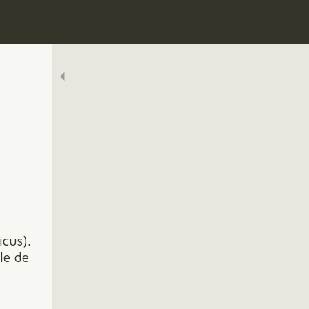
cus).
le de