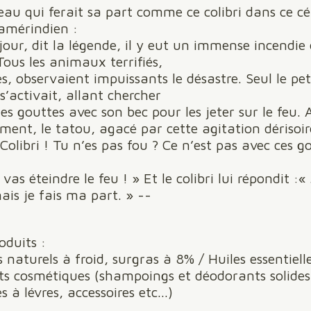
eau qui ferait sa part comme ce colibri dans ce cé
amérindien :
jour, dit la légende, il y eut un immense incendie
 Tous les animaux terrifiés,
és, observaient impuissants le désastre. Seul le pet
 s’activait, allant chercher
es gouttes avec son bec pour les jeter sur le feu. 
ent, le tatou, agacé par cette agitation dérisoire
 Colibri ! Tu n’es pas fou ? Ce n’est pas avec ces g
vas éteindre le feu ! » Et le colibri lui répondit :« 
mais je fais ma part. » --
oduits :
 naturels à froid, surgras à 8% / Huiles essentielle
ts cosmétiques (shampoings et déodorants solides
 à lévres, accessoires etc...)