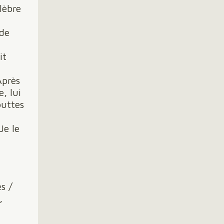
lèbre
 de
it
Après
, lui
outtes
Je le
s /
,