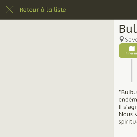
Retour à la liste
Bul
Savo
Itinérai
"Bulbu
endémi
Il s'a
Nous v
spiritu