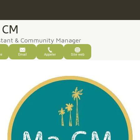
 CM
istant & Community Manager
re
Email
Appeler
Site web