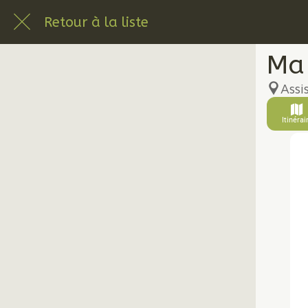
Retour à la liste
Ma
Ass
Itinérai