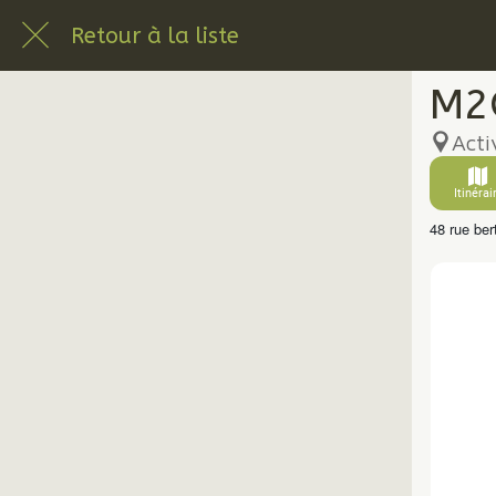
Retour à la liste
M2
Acti
Itinérai
48 rue ber