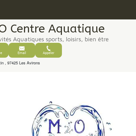
O Centre Aquatique
vités Aquatiques sports, loisirs, bien être
re
Email
Appeler
tin , 97425 Les Avirons