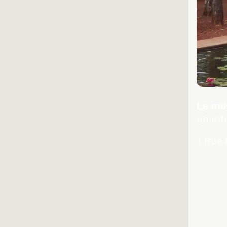
Le mus
un int
1 Rue 