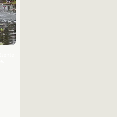
résente
e.