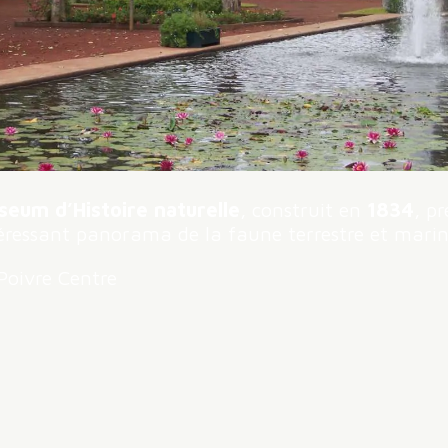
eum d’Histoire naturelle
, construit en
1834
, p
éressant panorama de la faune terrestre et marin
Poivre Centre