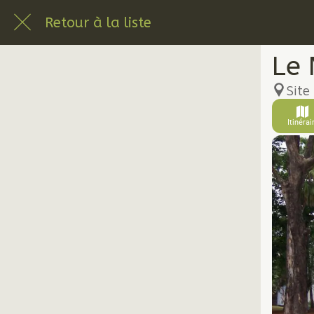
Retour à la liste
Le 
Site
Itinérai