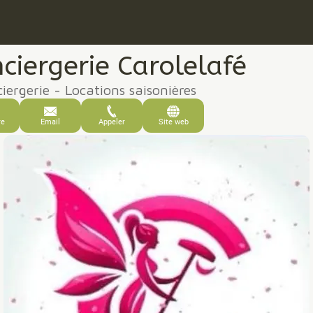
ciergerie Carolelafé
iergerie - Locations saisonières
re
Email
Appeler
Site web