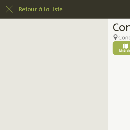
Retour à la liste
Con
Conc
Itinérai