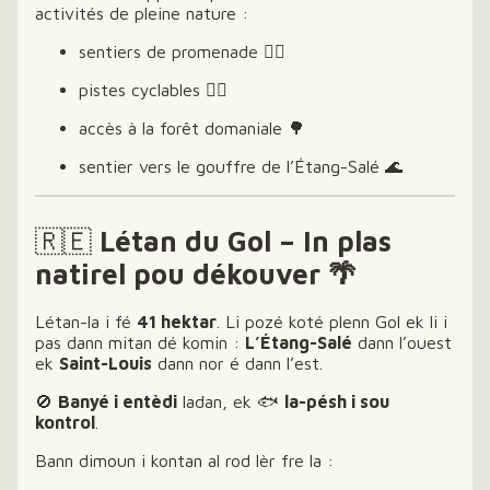
activités de pleine nature :
sentiers de promenade 🚶‍♀️
pistes cyclables 🚴‍♂️
accès à la forêt domaniale 🌳
sentier vers le gouffre de l’Étang-Salé 🌊
🇷🇪
Létan du Gol – In plas
natirel pou dékouver 🌴
Létan-la i fé
41 hektar
. Li pozé koté plenn Gol ek li i
pas dann mitan dé komin :
L’Étang-Salé
dann l’ouest
ek
Saint-Louis
dann nor é dann l’est.
🚫
Banyé i entèdi
ladan, ek 🐟
la-pésh i sou
kontrol
.
Bann dimoun i kontan al rod lèr fre la :