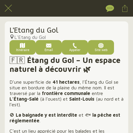
L'Etang du Gol
L'Etang du Gol
Itinéraire
Email
Appeler
Site web
🇫🇷
Étang du Gol – Un espace
naturel à découvrir 🌿
D'une superficie de
41 hectares
, l’Étang du Gol se
situe en bordure de la plaine du même nom. Il est
traversé par la
frontière communale
entre
L’Étang-Salé
(à l’ouest) et
Saint-Louis
(au nord et à
l’est).
🚫
La baignade y est interdite
et 🐟
la pêche est
réglementée
.
C’est un lieu apprécié pour les balades et les