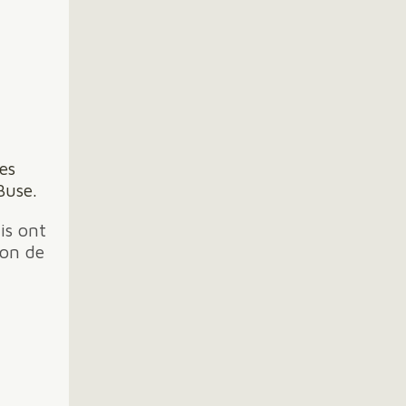
es
Buse.
is ont
ion de