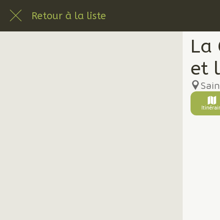
Retour à la liste
La 
et 
Sain
Itinérai