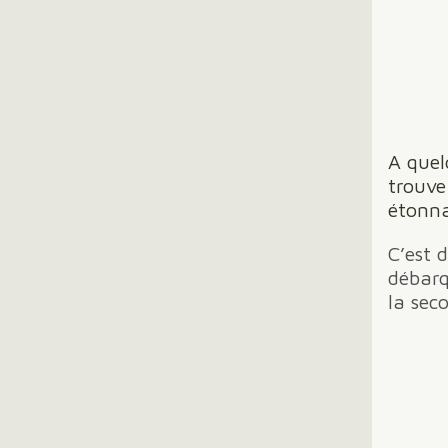
A quel
trouve
étonna
C’est 
débarq
la sec