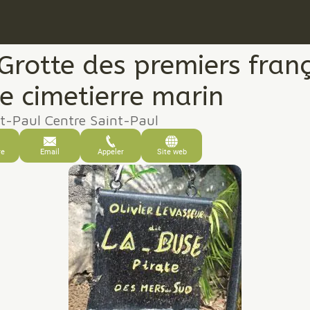
Grotte des premiers franç
le cimetierre marin
t-Paul Centre Saint-Paul
re
Email
Appeler
Site web