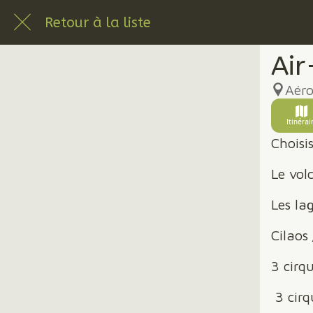
Retour à la liste
Air
Aéro
Itinérai
Choisis
Le vol
Les la
Cilaos
3 cirq
3 cirq