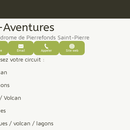
-Aventures
drome de Pierrefonds Saint-Pierre
re
Email
Appeler
Site web
sez votre circuit :
can
gons
 / Volcan
ues
ues / volcan / lagons