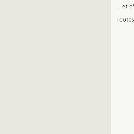
... et 
Toutes 