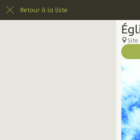
Retour à la liste
Égl
Site